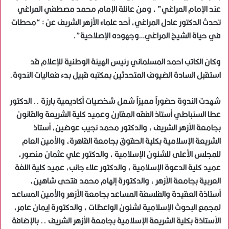
عند الإمام المراغي” ، ومن عائلة الإمام محمد مصطفي المراغي
تحدث الدكتور عادل المراغي، أحد علماء الأزهر الشربف عن : “محطات
في حياة الشيخ المراغي…وجهوده الإصلاحية”.
وكان الكاتب احمد المسلماني رئيس الهيئة الوطنية للإعلام قد
استقبل السادة الضيوف المتحدثين بمكتبه قبيل بدء فعاليات الندوة.
شهدت الندوة حضوراً مميزاً شمل شخصيات أكاديمية بارزة .. الدكتور
عطا السنباطي أستاذ الفقه المقارن وعميد كلية الشريعة والقانون
بجامعة الأزهر الشريف ، والدكتور محمد نجيب عوضين، أستاذ
الشريعة الإسلامية بكلية الحقوق بجامعة القاهرة، والأمين العام
للمجلس الأعلى للشئون الإسلامية ، والدكتور علي عثمان منصور،
عميد كلية الدعوة الإسلامية ، والدكتور علاء جانب، عميد كلية اللغة
العربية بجامعة الأزهر ، والدكتورة إلهام محمد فتحى شاهين،
أستاذة العقيدة والفلسفة المساعد بجامعة الأزهر والأمين المساعد
لمجمع البحوث الإسلامية لشئون الواعظات ، والدكتورة إيمان عامر،
الأستاذة بكلية الشريعة الإسلامية بجامعة الأزهر الشريف .. بالإضافة