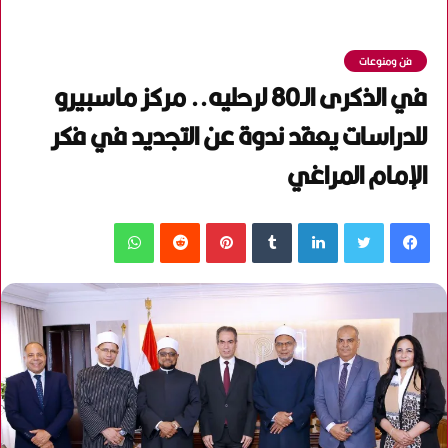
فن ومنوعات
في الذكرى الـ80 لرحليه.. مركز ماسبيرو
للدراسات يعقد ندوة عن التجديد في فكر
الإمام المراغي
فيسبوك
تويتر
لينكدإن
‏Tumblr
بينتيريست
‏Reddit
واتساب