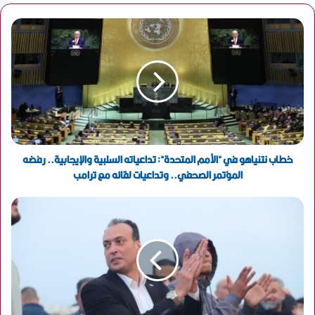
ي
د
ك
ا
ل
إ
ل
ك
ت
ر
و
خطاب نتنياهو في "الأمم المتحدة": تداعياته السلبية والإيجابية.. رفضه
ن
المؤتمر الصحفي.. وتداعيات لقائه مع ترامب
ي