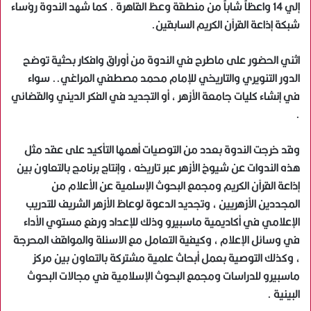
إلي 14 واعظاً شاباً من منطقة وعظ القاهرة . كما شهد الندوة رؤساء
شبكة إذاعة القرآن الكريم السابقين.
اثني الحضور على ماطرح في الندوة من أوراق وافكار بحثية توضح
الدور التنويري والتاريخي للإمام محمد مصطفي المراغي.. سواء
في إنشاء كليات جامعة الأزهر ، أو التجديد في الفكر الديني والقضائي
.
وقد خرجت الندوة بعدد من التوصيات أهمها التأكيد على عقد مثل
هذه الندوات عن شيوخ الأزهر عبر تاريخه ، وإنتاج برنامج بالتعاون بين
إذاعة القرآن الكريم ومجمع البحوث الإسلمية عن الأعلام من
المجددين الأزهريين ، وتجديد الدعوة لوعاظ الأزهر الشريف للتدريب
الإعلامي في أكاديمية ماسبيرو وذلك للإعداد ورفع مستوي الأداء
في وسائل الإعلام ، وكيفية التعامل مع الاسئلة والمواقف المحرجة
، وكذلك التوصية بعمل أبحاث علمية مشتركة بالتعاون بين مركز
ماسبيرو للدراسات ومجمع البحوث الإسلامية في مجالات البحوث
البينية .