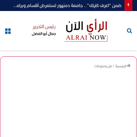
ضمن “اعرف كليتك”.. جامعة دمنهور تستعرض أقسام وبرامج كلية الطب البيطري
بحث
الق
عن
الرئيسية
/
فن ومنوعات