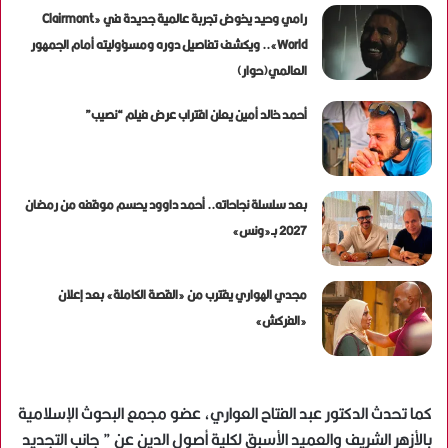
رامي وحيد يخوض تجربة عالمية جديدة في «Clairmont
World».. ويكشف تفاصيل دوره ومسؤوليته أمام الجمهور
العالمي(حوار)
أحمد خالد أمين يعلن اقتراب عرض فيلم “نصيب”
بعد سلسلة نجاحاته.. أحمد داوود يحسم موقفه من رمضان
2027 بـ«ونس»
مجدي الهواري يقترب من «القصة الكاملة» بعد إعلان
«الفركش»
كما تحدث الدكتور عبد الفتاح العواري، عضو مجمع البحوث الإسلامية
بالأزهر الشريف والعميد الأسبق لكلية أصول الدين عن ” جانب التجديد