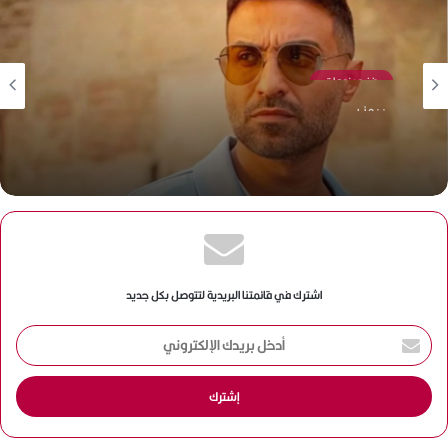
فن ومنوعات
منذ 3 أيام
أحمد فهمي يراهن على السينما والدراما والمسرح دفعة
واحدة
اشترك في قائمتنا البريدية لتتوصل بكل جديد
أ
د
خ
ل
ب
ر