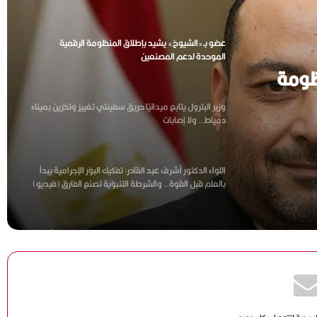
عضو بـ«الشيوخ» يشيد بإطلاق المنظومة الرقمية
الموحدة لدعم المصنعين
ظومة
وزير البترول يتابع ميدانيًا حريق سفينتي تغييز وتخزين بميناء
دمياط.. ولا إصابات
اللواء الدكتور أشرف عبد القادر: تفكيك البؤر الإجرامية يبدأ
بالعلم قبل القوة.. والشرطة التنبؤية تصنع الفارق (فيديو)
نائب وزير الصحة: نطالب بقانون مستقل لتجريم زواج الأطفال
وسد الفجوة التشريعية
وزير الخارجية ونظيره الأردني يؤكدان مواصلة التنسيق
لاحتواء التصعيد ودعم القضية الفلسطينية