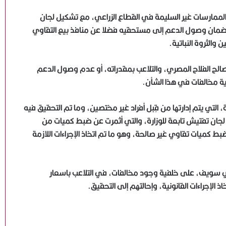
فة الممارسات غير السليمة في القطاع الزراعي، مع تشكيل لجان
 لضمان وصول الدعم إلى مستحقيه فضلا عن منافذ بيع التقاوي
 والثروة النباتية.
مصالح الفلاح المصري، والتلاعب بمقدراته، أو عدم وصول الدعم
وزير البترول يتابع ميدانيًا حريق سفينتي تغييز وتخزين بميناء
 أية مخالفات في هذا الشأن.
دمياط.. ولا إصابات
لتي يتم إدارتها من قِبل أفراد غير مختصين، وما تم التحقيق فيه
 لجان تفتيش تابعة للوزارة، والتي أثمرت عن ضبط كميات من
اللواء الدكتور أشرف عبد القادر: تفكيك البؤر الإجرامية يبدأ
بالعلم قبل القوة.. والشرطة التنبؤية تصنع الفارق (فيديو)
ط كميات تقاوي غير صالحة، وهو ما تم اتخاذ الإجراءات اللازمة
نائب وزير الصحة: نطالب بقانون مستقل لتجريم زواج الأطفال
ي سويف، على خلفية وجود مخالفات، في التلاعب باسعار
وسد الفجوة التشريعية
الإجراءات القانونية، وإحالتهم إلى التحقيق.
وزير الخارجية ونظيره الأردني يؤكدان مواصلة التنسيق
لاحتواء التصعيد ودعم القضية الفلسطينية