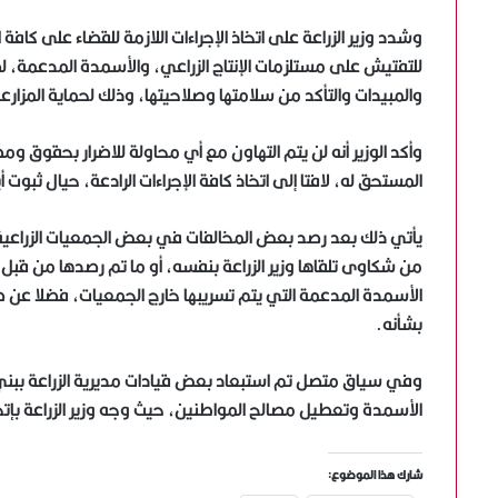
وشدد وزير الزراعة على اتخاذ الإجراءات اللازمة للقضاء على كا
للتفتيش على مستلزمات الإنتاج الزراعي، والأسمدة المدعمة،
والمبيدات والتأكد من سلامتها وصلاحيتها، وذلك لحماية المزارعين
وأكد الوزير أنه لن يتم التهاون مع أي محاولة للاضرار بحقوق و
المستحق له، لافتا إلى اتخاذ كافة الإجراءات الرادعة، حيال ثبوت
يأتي ذلك بعد رصد بعض المخالفات في بعض الجمعيات الزراعية، ا
من شكاوى تلقاها وزير الزراعة بنفسه، أو ما تم رصدها من قبل
الأسمدة المدعمة التي يتم تسريبها خارج الجمعيات، فضلا عن ضب
بشأنه.
وفي سياق متصل تم استبعاد بعض قيادات مديرية الزراعة ببن
الأسمدة وتعطيل مصالح المواطنين، حيث وجه وزير الزراعة بإتخاذ 
شارك هذا الموضوع: