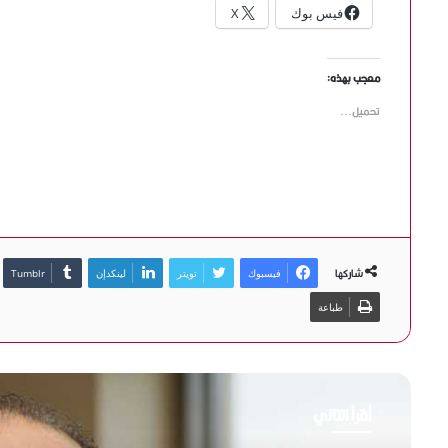
فيس بوك
X
معجب بهذه:
تحميل...
شاركها
فيسبوك
تويتر
لينكدإن
طباعة
أقرأ التالي