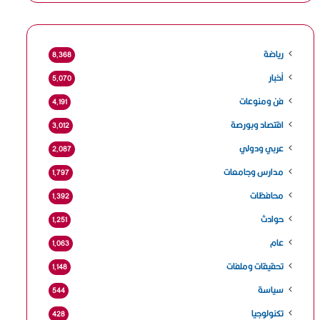
رياضة
8٬368
أخبار
5٬070
فن ومنوعات
4٬191
اقتصاد وبورصة
3٬012
عربي ودولي
2٬087
مدارس وجامعات
1٬797
محافظات
1٬392
حوادث
1٬251
عام
1٬063
تحقيقات وملفات
1٬148
سياسة
544
تكنولوجيا
428