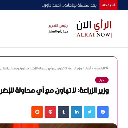
بعد سلسلة نجاحاته.. أحمد داوود يحسم موقفه من رمضان 2027 بـ«ونس
أخبار عاجلة
الرئيسية
/
أخبار
/
وزير الزراعة: لا تهاون مع أي محاولة للإضرار بحقوق ومصالح الفلا
أخبار
وزير الزراعة: لا تهاون مع أي محاولة للإ
فيسبوك
تويتر
لينكدإن
‏Tumblr
بينتيريست
‏Reddit