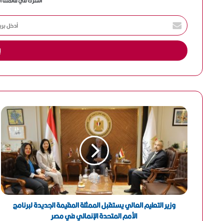
اشترك في قائمتنا ا
أ
د
خ
ل
ب
ر
ي
د
ك
ا
ل
إ
ل
ك
ت
ر
و
ن
وزير التعليم العالي يستقبل الممثلة المقيمة الجديدة لبرنامج
ي
الأمم المتحدة الإنمائي في مصر