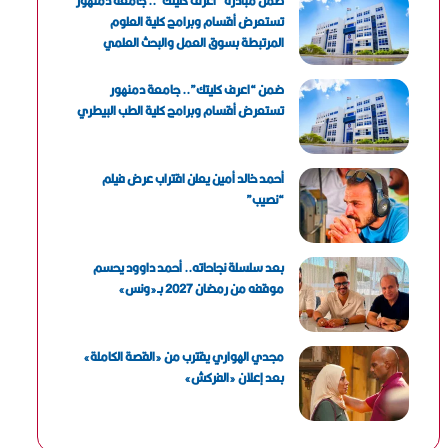
ضمن مبادرة “اعرف كليتك”.. جامعة دمنهور
تستعرض أقسام وبرامج كلية العلوم
المرتبطة بسوق العمل والبحث العلمي
ضمن “اعرف كليتك”.. جامعة دمنهور
تستعرض أقسام وبرامج كلية الطب البيطري
أحمد خالد أمين يعلن اقتراب عرض فيلم
“نصيب”
بعد سلسلة نجاحاته.. أحمد داوود يحسم
موقفه من رمضان 2027 بـ«ونس»
مجدي الهواري يقترب من «القصة الكاملة»
بعد إعلان «الفركش»