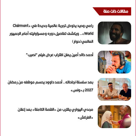
مقالات ذات صلة
رامي وحيد يخوض تجربة عالمية جديدة في «Clairmont
World».. ويكشف تفاصيل دوره ومسؤوليته أمام الجمهور
العالمي(حوار)
أحمد خالد أمين يعلن اقتراب عرض فيلم “نصيب”
بعد سلسلة نجاحاته.. أحمد داوود يحسم موقفه من رمضان
2027 بـ«ونس»
مجدي الهواري يقترب من «القصة الكاملة» بعد إعلان
«الفركش»