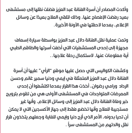
وأكدت المصادر أن أسرة الفنانة عبد العزيز فضلت نقلها إلى مستشفى
بعيد رفضت الإفصاح عنها، وذلك لتلقي العلاج بعيدًا عن وسائل
الإعلام، بعدما لاحقتها في الآونة الأخيرة.
وتمت عملية نقل الفنانة دلال عبد العزيز بواسطة سيارة إسعاف
مجهزة إلى إحدى المستشفيات التي أخفت أسرتها والطاقم الطبي
أية معلومات عنها، لاستكمال رحلة علاجها..
وكشفت الكواليس التي حصل عليها موقع “الرأي” عليها أن أسرة
الفنانة دلال عبد العزيز المتمثلة في إيمي ودنيا سمير غانم وحسن
الرداد ورامي رضوان، أخذت هذا القرار بعدما اكتشفوا أن إحدى
الممرضات المتواجدات في المستشفى الأولى هي من تقوم بترويج
خبر وفاة الفنانة دلال عبد العزيز إلى وسائل الإعلام، وأنها غير
مستجيبة للعلاج وأنها تخضع فقط إلى جهاز الأكسجين التي لا يمكن
أن تحيا بدونه، الأمر الذي أزج دنيا وإيمي للغاية وجعلهم يتخذون قرار
نقل والدتهم من المستشفى سراً .