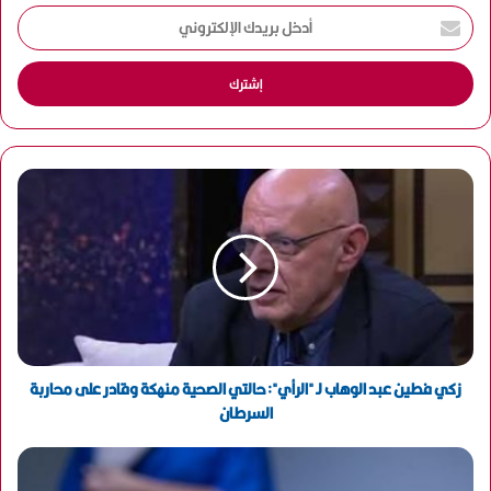
أ
د
خ
ل
ب
ر
ي
د
ك
ا
ل
إ
ل
ك
ت
ر
و
زكي فطين عبد الوهاب لـ "الرأي": حالتي الصحية منهكة وقادر على محاربة
ن
السرطان
ي