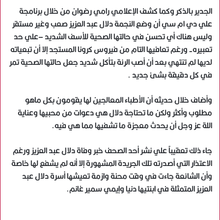
الجدير بالذكر وكما كشف الإعلامي رامي رضوان من خلال برنامجة
علي دي ام سي أن وضع النجمة دلال عبد العزيز صعب وغير مستقر
وليس هناك أي تحسن في حالتها الصحية للأسف الشديد –علي حد
تعبيره- ورغم تعافيها التام من فيروس كرونا المستجد إلا أن تبعياته
لديها لم تنتهي بعد أن أصب الرئة بتأكل شديد جعل حالتها الصحية تمر
في كل دقيقة بشئ جديد .
وأضاف خلال حديثه أن الأطباء المعالجين لها يقومون بكل ماهو
مطلوب وأكثر ولكن ما تحتاجة دلال هي دعوات من محبيها وعناية
اللة عز وجل أن يحدث معجزة ما تشفيها مما هي فيه.
جاء ذلك تعقيباً علي نشر أحد الصحف خبر وفاة دلال عبد العزيز ورغم
الاعتذار التي أصدرته تلك الجريدة المشهورة إلا أنه لم يشفع لها خاصة
وأن الشائعة جاءت في وقت محنة وازمة تعيشها أسرة دلال عبد
العزيز المتمثلة في ابنتيها دنيا وإيمي سمير غانم.