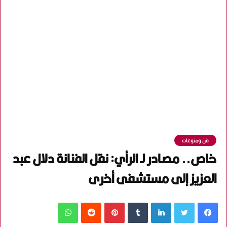
فن ومنوعات
خاص.. مصادر لـ الرأي: نقل الفنانة دلال عبد
العزيز إلى مستشفى أخرى
فيسبوك
تويتر
لينكدإن
‏Tumblr
بينتيريست
‏Reddit
واتساب