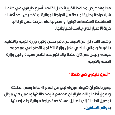
هذا وقد عرض محافظ الغربية خلال لقاءه بـ أسرع دليفري في طنطا
شراء دراجة بخارية لها بدلا من الدراجة الهوائية أو تخصيص أحد أكشاك
المحافظة لاستخدامه تجاريا أو حصولها على فرصة عمل تاركا لها
حرية الاختيار الذي يناسب احتياجاتها.
وشهد اللقاء كل من المهندس ناصر حسن وكيل وزارة التربية والتعليم
بالغربية وأماني النادري وكيل وزارة التضامن الاجتماعي ومحمود
عيسى رئيس حي ثان طنطا والدكتور عبد الناصر حميدة وكيل وزارة
الصحة بالغربية.
“أسرع دليفري في طنطا”
جدير بالذكر أن شيماء مبروك تبلغ من العمر 41 عاما وهي مطلقة
وتعول أطفالها الصغار البالغ عددهم 3 بعد طلاقها وتعمل في مجال
توصيل الطلبات إلى المنازل مستخدمة دراجة هوائية رغم إصابتها
ب
دوالي الساقين
.