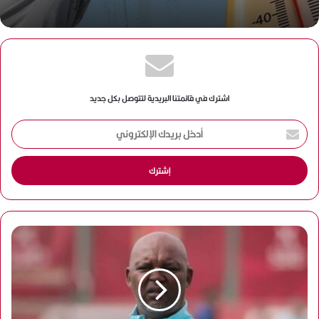
اشترك في قائمتنا البريدية لتتوصل بكل جديد
أ
د
خ
ل
ب
ر
ي
د
ك
ا
ل
إ
ل