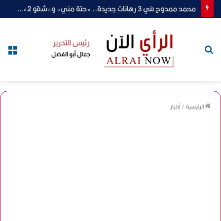
محمد ممدوح في 3 رهانات جديدة.. «حتة مني» و«شقو 2» ورمضان 2027
بحث
الق
عن
الرئيسية
/
أخبار