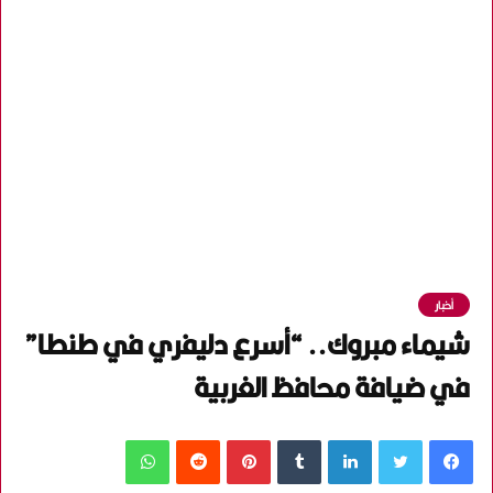
أخبار
شيماء مبروك.. “أسرع دليفري في طنطا”
في ضيافة محافظ الغربية
فيسبوك
تويتر
لينكدإن
‏Tumblr
بينتيريست
‏Reddit
واتساب